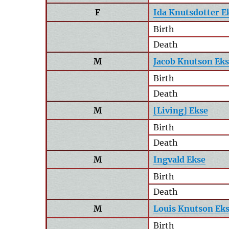
F
Ida Knutsdotter E
Birth
Death
M
Jacob Knutson Ek
Birth
Death
M
[Living] Ekse
Birth
Death
M
Ingvald Ekse
Birth
Death
M
Louis Knutson Ek
Birth