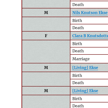
Death
M
Nils Knutson Ekse
Birth
Death
F
Clara B Knutsdott
Birth
Death
Marriage
M
[Living] Ekse
Birth
Death
M
[Living] Ekse
Birth
Death