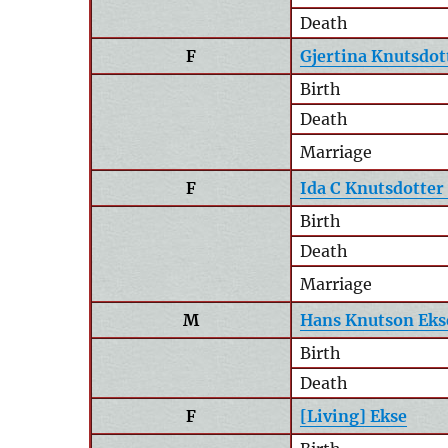
Death
F
Gjertina Knutsdot
Birth
Death
Marriage
F
Ida C Knutsdotter
Birth
Death
Marriage
M
Hans Knutson Eks
Birth
Death
F
[Living] Ekse