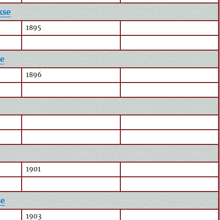
kse
1895
se
1896
1901
se
1903