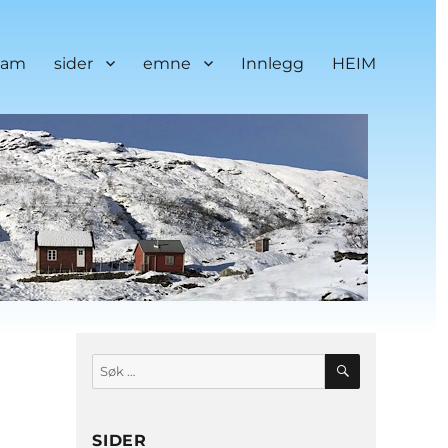
cam
sider
emne
Innlegg
HEIM
SØK
Søk
etter:
SIDER