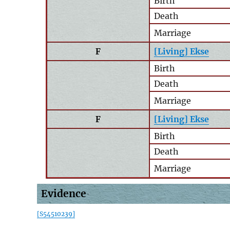
Birth
Death
Marriage
F
[Living] Ekse
Birth
Death
Marriage
F
[Living] Ekse
Birth
Death
Marriage
Evidence
[S54510239]