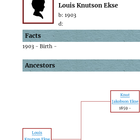
Louis Knutson Ekse
b:
1903
d:
Facts
1903 - Birth -
Ancestors
Knut
Jakobson Ekse
1859
-
Louis
Knutson Ekse