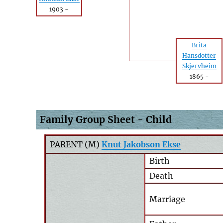
1903
-
Brita
Hansdotter
Skjervheim
1865
-
Family Group Sheet - Child
PARENT (
M
)
Knut Jakobson Ekse
Birth
Death
Marriage