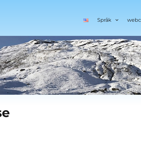
Språk
web
se