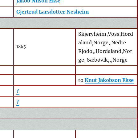
Jakob Nilson Ekse
Gjertrud Larsdotter Nesheim
Skjervheim,Voss,Hord
aland,Norge, Nedre
1865
Rjodo,,Hordaland,Nor
ge, Sæbøvik,,,Norge
to
Knut Jakobson Ekse
?
?