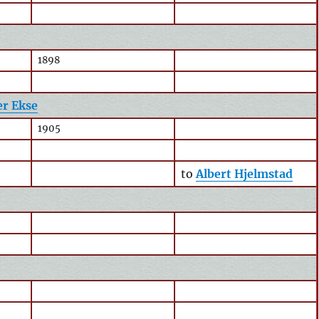
1898
er Ekse
1905
to
Albert Hjelmstad