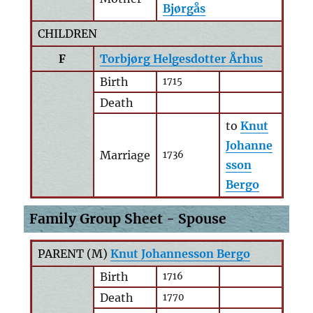
Bjørgås
CHILDREN
F
Torbjørg Helgesdotter Århus
Birth
1715
Death
to
Knut
Johanne
Marriage
1736
sson
Bergo
Family Group Sheet - Spouse
PARENT (
M
)
Knut Johannesson Bergo
Birth
1716
Death
1770