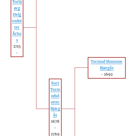
Torbj
ørg
Helg
esdot
ter
Århu
s
1715
-
Tormod Monsson
Bjørgås
-
1692
Kari
Torm
odsd
otter
Bjørg
ås
1678
-
1769