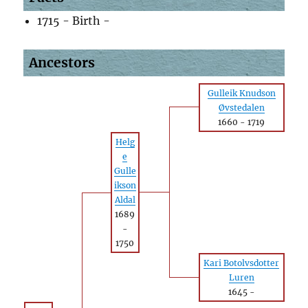
1715 - Birth -
Ancestors
Gulleik Knudson
Øvstedalen
1660
-
1719
Helg
e
Gulle
ikson
Aldal
1689
-
1750
Kari Botolvsdotter
Luren
1645
-