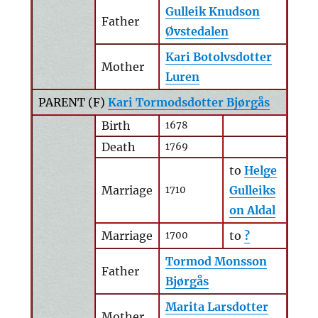
Gulleik Knudson
Father
Øvstedalen
Kari Botolvsdotter
Mother
Luren
PARENT (
F
)
Kari Tormodsdotter Bjørgås
Birth
1678
Death
1769
to
Helge
Marriage
Gulleiks
1710
on Aldal
Marriage
to
?
1700
Tormod Monsson
Father
Bjørgås
Marita Larsdotter
Mother