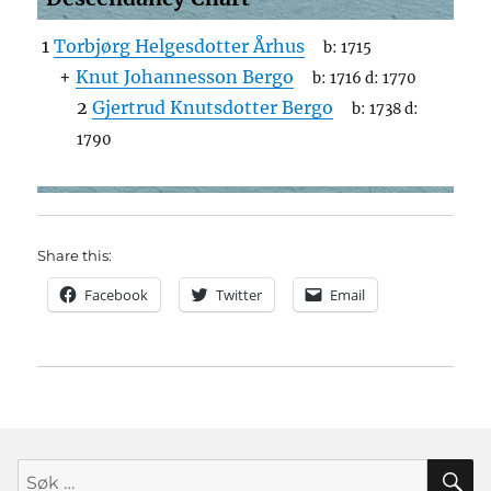
1
Torbjørg Helgesdotter Århus
b:
1715
+
Knut Johannesson Bergo
b:
1716
d:
1770
2
Gjertrud Knutsdotter Bergo
b:
1738
d:
1790
Share this:
Facebook
Twitter
Email
S
Søk