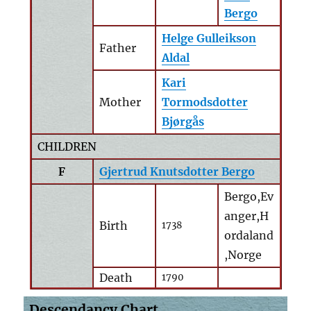
Bergo
Helge Gulleikson
Father
Aldal
Kari
Mother
Tormodsdotter
Bjørgås
CHILDREN
F
Gjertrud Knutsdotter Bergo
Bergo,Ev
anger,H
Birth
1738
ordaland
,Norge
Death
1790
Descendancy Chart