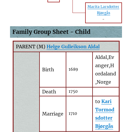
Marita Larsdotter
Bjørgås
-
Family Group Sheet - Child
PARENT (
M
)
Helge Gulleikson Aldal
Aldal,Ev
anger,H
Birth
1689
ordaland
,Norge
Death
1750
to
Kari
Tormod
Marriage
1710
sdotter
Bjørgås