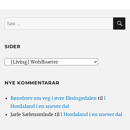
S
Søk
etter:
SIDER
NYE KOMMENTARAR
Bønebrev om veg i øvre Eksingedalen
til
I
Hordaland i en snever dal
Jarle Sælensminde
til
I Hordaland i en snever dal