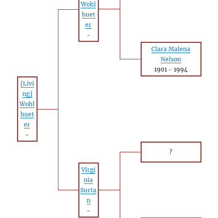
Wohl
huet
er
-
Clara Malena
Nelson
1901
-
1994
[Livi
ng]
Wohl
huet
er
-
?
Virgi
nia
Surta
n
-