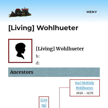
MENY
[Living] Wohlhueter
[Living] Wohlhueter
b:
d:
Ancestors
Earl McKinly
Wohlhueter
1896
-
1978
[Livi
ng]