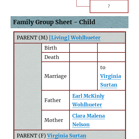
?
Family Group Sheet - Child
PARENT (
M
)
[Living] Wohlhueter
Birth
Death
to
Marriage
Virginia
Surtan
Earl McKinly
Father
Wohlhueter
Clara Malena
Mother
Nelson
PARENT (
F
)
Virginia Surtan