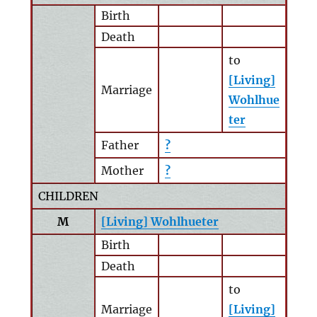
Birth
Death
to
[Living]
Marriage
Wohlhue
ter
Father
?
Mother
?
CHILDREN
M
[Living] Wohlhueter
Birth
Death
to
Marriage
[Living]