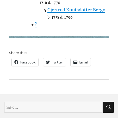
1716
d:
1770
5
Gjertrud Knutsdotter Bergo
b:
1738
d:
1790
+
?
Share this:
Facebook
Twitter
Email
S
Søk
etter: