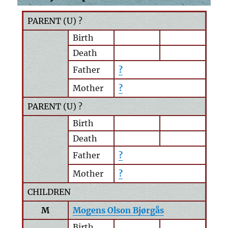
PARENT (
U
) ?
Birth
Death
Father
?
Mother
?
PARENT (
U
) ?
Birth
Death
Father
?
Mother
?
CHILDREN
M
Mogens Olson Bjørgås
Birth