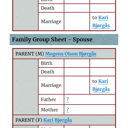
Death
to
Kari
Marriage
Bjørgås
Family Group Sheet - Spouse
PARENT (
M
)
Mogens Olson Bjørgås
Birth
Death
to
Kari
Marriage
Bjørgås
Father
?
Mother
?
PARENT (
F
)
Kari Bjørgås