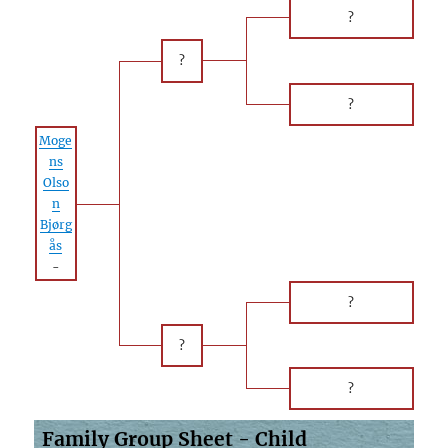
?
?
?
Moge
ns
Olso
n
Bjørg
ås
-
?
?
?
Family Group Sheet - Child