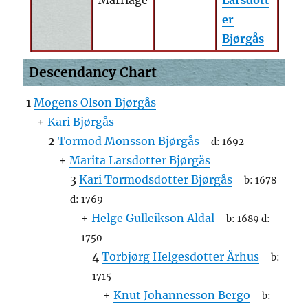
Marriage
Larsdott
er
Bjørgås
Descendancy Chart
1
Mogens Olson Bjørgås
+
Kari Bjørgås
2
Tormod Monsson Bjørgås
d:
1692
+
Marita Larsdotter Bjørgås
3
Kari Tormodsdotter Bjørgås
b:
1678
d:
1769
+
Helge Gulleikson Aldal
b:
1689
d:
1750
4
Torbjørg Helgesdotter Århus
b:
1715
+
Knut Johannesson Bergo
b: