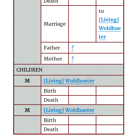
Death
to
[Living]
Marriage
Wohlhue
ter
Father
?
Mother
?
CHILDREN
M
[Living] Wohlhueter
Birth
Death
M
[Living] Wohlhueter
Birth
Death