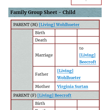
Family Group Sheet - Child
PARENT (
M
)
[Living] Wohlhueter
Birth
Death
to
Marriage
[Living]
Beecroft
[Living]
Father
Wohlhueter
Mother
Virginia Surtan
PARENT (
F
)
[Living] Beecroft
Birth