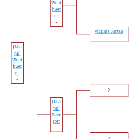
Wohl
huet
er
-
Virginia Surtan
-
[Livi
ng]
Wohl
huet
er
-
?
[Livi
ng]
Beec
roft
-
?