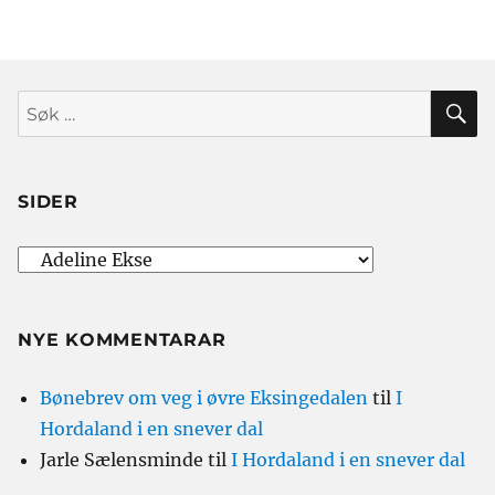
S
Søk
etter:
SIDER
NYE KOMMENTARAR
Bønebrev om veg i øvre Eksingedalen
til
I
Hordaland i en snever dal
Jarle Sælensminde
til
I Hordaland i en snever dal