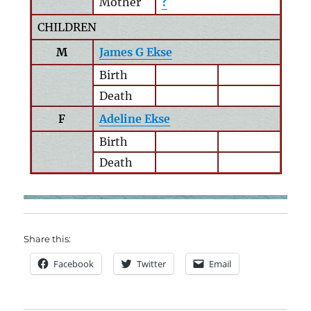
Mother
?
CHILDREN
M
James G Ekse
Birth
Death
F
Adeline Ekse
Birth
Death
Share this:
Facebook
Twitter
Email