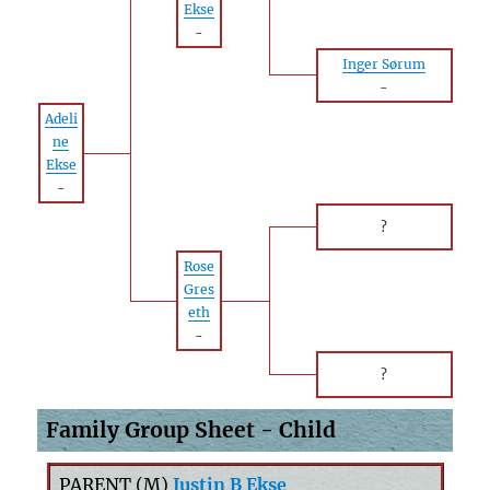
Ekse
-
Inger Sørum
-
Adeli
ne
Ekse
-
?
Rose
Gres
eth
-
?
Family Group Sheet - Child
PARENT (
M
)
Justin B Ekse