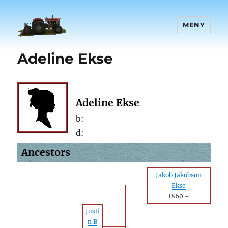
MENY
Adeline Ekse
Adeline Ekse
b:
d:
Ancestors
Jakob Jakobson
Ekse
1860
-
Justi
n B