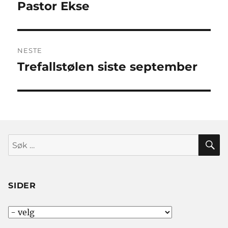
Pastor Ekse
Førre
innlegg:
NESTE
Trefallstølen siste september
Neste
innlegg:
S
Søk
etter:
SIDER