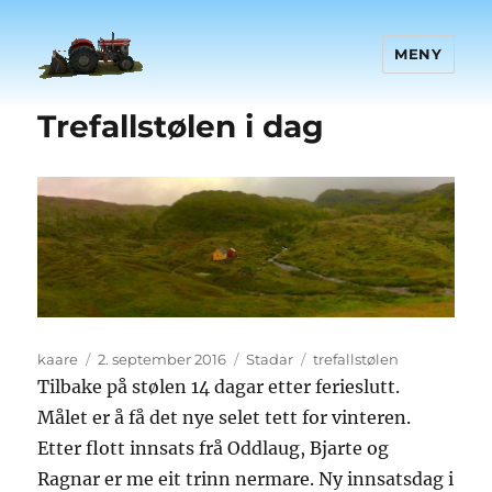
MENY
Trefallstølen i dag
Forfattar
Posta
Kategoriar
Stikkord
kaare
2. september 2016
Stadar
trefallstølen
Tilbake på stølen 14 dagar etter ferieslutt.
Målet er å få det nye selet tett for vinteren.
Etter flott innsats frå Oddlaug, Bjarte og
Ragnar er me eit trinn nermare. Ny innsatsdag i